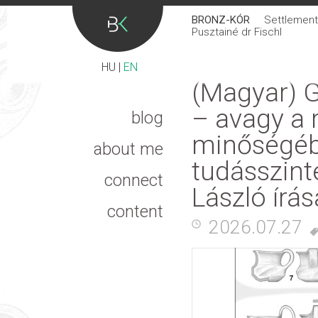
BRONZ-KÓR
Settlement 
Pusztainé dr Fischl
HU
|
EN
(Magyar) G
– avagy a 
blog
minőségéb
about me
tudásszint
connect
László írás
content
2026.07.27