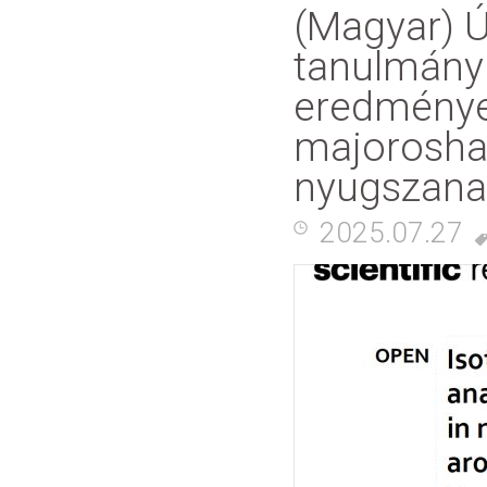
(Magyar) Ú
tanulmány 
eredményei
majorosha
nyugszana
2025.07.27