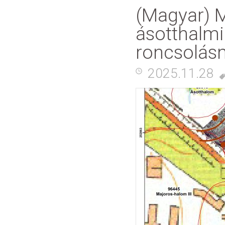
(Magyar) M
ásotthalmi 
roncsolás
2025.11.28