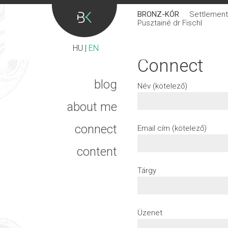
BRONZ-KÓR
Settlement 
Pusztainé dr Fischl
HU
|
EN
Connect
blog
Név (kötelező)
about me
connect
Email cím (kötelező)
content
Tárgy
Üzenet