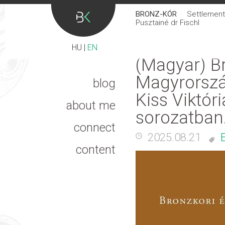
BRONZ-KÓR
Settlement 
Pusztainé dr Fischl
HU
|
EN
(Magyar) Br
Magyrorszá
blog
Kiss Viktór
about me
sorozatban
connect
2025.08.21
content