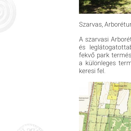
Szarvas, Arborétum
A szarvasi Arboré
és leglátogatott
fekvő park termés
a különleges term
keresi fel.