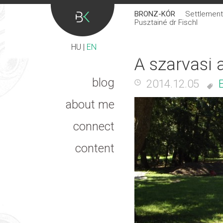
BRONZ-KÓR
Settlement 
Pusztainé dr Fischl
HU
|
EN
A szarvasi 
blog
2014.12.05
about me
connect
content