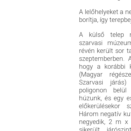
A lelőhelyeket a ne
borítja, így terepb
A külső telep 
szarvasi múzeu
révén került sor 
szeptemberben. A
hogy a korábbi k
(Magyar régésze
Szarvasi járás) k
poligonon belül
húzunk, és egy e
előkerülésekor s
Három negatív kut
negyedik, 2 m x
sikerült járószi