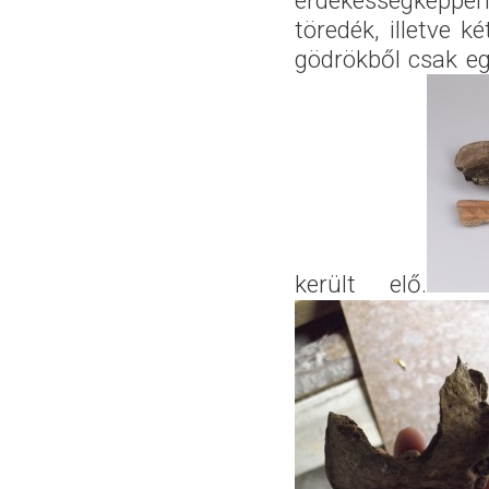
érdekességképpen
töredék, illetve k
gödrökből csak eg
került elő.