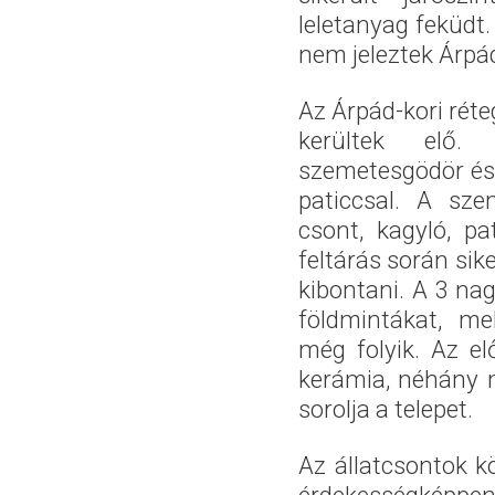
leletanyag feküdt.
nem jeleztek Árpád
Az Árpád-kori réte
kerültek elő.
szemetesgödör és 
paticcsal. A sz
csont, kagyló, pa
feltárás során sik
kibontani. A 3 na
földmintákat, me
még folyik. Az el
kerámia, néhány 
sorolja a telepet.
Az állatcsontok 