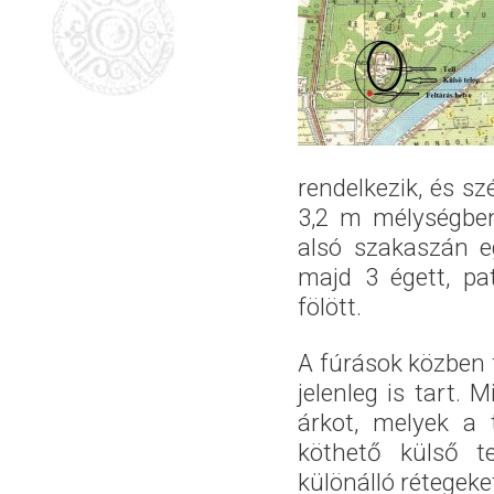
rendelkezik, és sz
3,2 m mélységben 
alsó szakaszán e
majd 3 égett, pa
fölött.
A fúrások közben 
jelenleg is tart. 
árkot, melyek a t
köthető külső te
különálló rétegeke