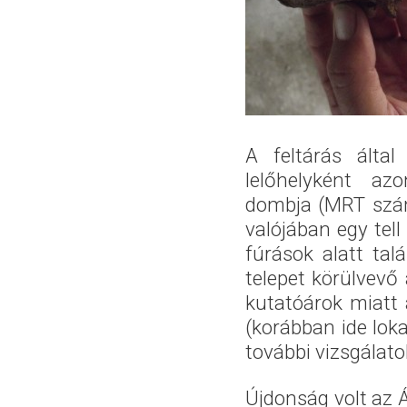
A feltárás álta
lelőhelyként azo
dombja (MRT szám
valójában egy tel
fúrások alatt tal
telepet körülvevő 
kutatóárok miatt 
(korábban ide loka
további vizsgálato
Újdonság volt az Á