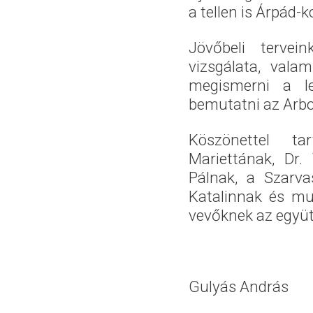
a tellen is Árpád-ko
Jövőbeli tervein
vizsgálata, vala
megismerni a lel
bemutatni az Arb
Köszönettel t
Mariettának, Dr.
Pálnak, a Szarva
Katalinnak és mu
vevőknek az együt
Gulyás András