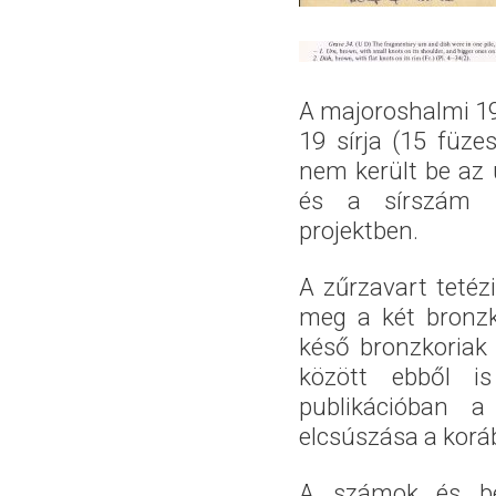
A majoroshalmi 196
19 sírja (15 füze
nem került be az
és a sírszám k
projektben.
A zűrzavart tetéz
meg a két bronzk
késő bronzkoriak
között ebből i
publikációban a
elcsúszása a korá
A számok és be