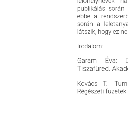
lelőhelynevek h
publikálás során 
ebbe a rendszerbe
során a leletany
látszik, hogy ez n
Irodalom:
Garam Éva: Da
Tiszafüred. Akad
Kovács T.: Tumu
Régészeti füzetek S