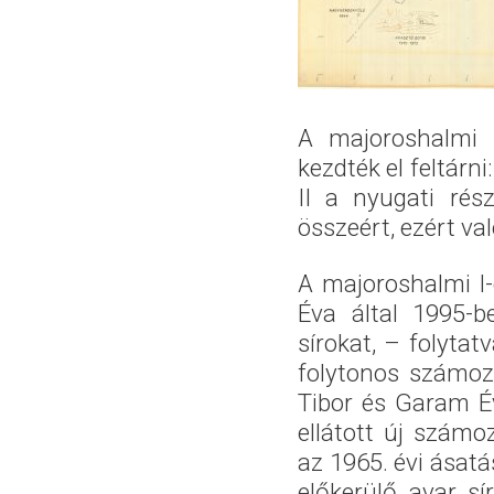
A majoroshalmi 
kezdték el feltárn
II a nyugati rész
összeért, ezért v
A majoroshalmi I-
Éva által 1995-b
sírokat, – folyta
folytonos számoz
Tibor és Garam Év
ellátott új szám
az 1965. évi ásatás
előkerülő avar s