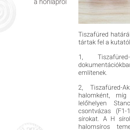
a honlapról
Tiszafüred határá
tártak fel a kutató
1, Tiszafüre
dokumentációk
említenek.
2, Tiszafüred-
halomként, míg
lelőhelyen Stan
csontvázas (F1-
sírokat. A H sír
halomsíros tem