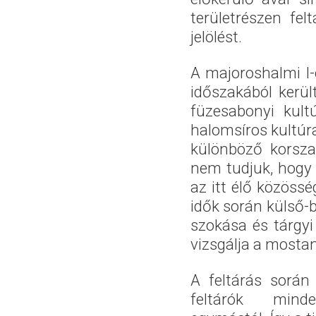
területrészen fe
jelölést.
A majoroshalmi I-
időszakából kerül
füzesabonyi kult
halomsíros kultúra
különböző korsza
nem tudjuk, hogy 
az itt élő közöss
idők során külső-
szokása és tárgyi
vizsgálja a mostan
A feltárás során
feltárók minde