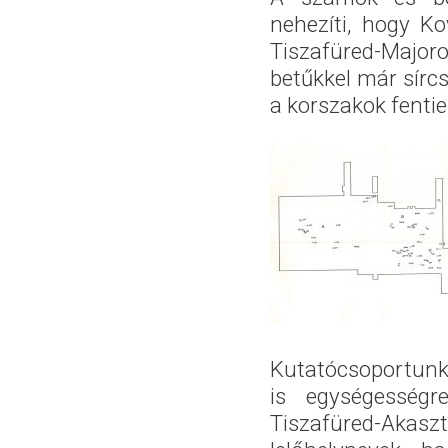
nehezíti, hogy K
Tiszafüred-Majoro
betűkkel már sírcs
a korszakok fentiek
Kutatócsoportunk
is egységességre
Tiszafüred-Aka