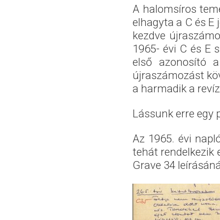
A halomsíros tem
elhagyta a C és E 
kezdve újraszámo
1965- évi C és E 
első azonosító a
újraszámozást köve
a harmadik a revíz
Lássunk erre egy p
Az 1965. évi napló
tehát rendelkezik 
Grave 34 leírásáná