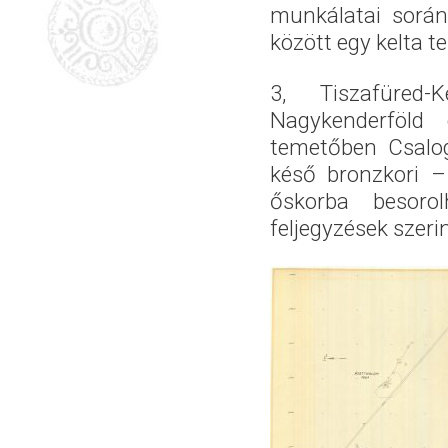
munkálatai során 
között egy kelta t
3, Tiszafüred-
Nagykenderföld
temetőben Csalog 
késő bronzkori –
őskorba besoro
feljegyzések szeri