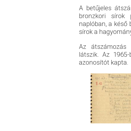
A betűjeles átsz
bronzkori sírok
naplóban, a késő 
sírok a hagyományo
Az átszámozás 
látszik. Az 1965-
azonosítót kapta.