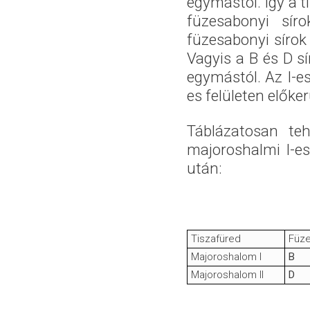
egymástól. Így a 
füzesabonyi sír
füzesabonyi sírok 
Vagyis a B és D sí
egymástól. Az I-es 
es felületen előke
Táblázatosan teh
majoroshalmi I-es
után:
Tiszafüred
Füze
Majoroshalom I
B
Majoroshalom II
D