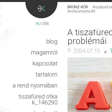
BRONZ-KÓR
Középső bro
Archeometria Bt.
HU
|
EN
A tiszafüre
problémái
blog
2024.07.15
magamról
kapcsolat
tartalom
a rend nyomában
tiszafüred otka
k_146290