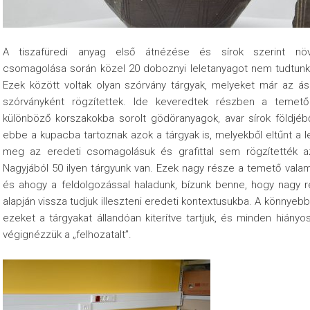
A tiszafüredi anyag első átnézése és sírok szerint nö
csomagolása során közel 20 doboznyi leletanyagot nem tudtunk
Ezek között voltak olyan szórvány tárgyak, melyeket már az á
szórványként rögzítettek. Ide keveredtek részben a temető
különböző korszakokba sorolt gödöranyagok, avar sírok földjébő
ebbe a kupacba tartoznak azok a tárgyak is, melyekből eltűnt a le
meg az eredeti csomagolásuk és grafittal sem rögzítették az
Nagyjából 50 ilyen tárgyunk van. Ezek nagy része a temető valamel
és ahogy a feldolgozással haladunk, bízunk benne, hogy nagy ré
alapján vissza tudjuk illeszteni eredeti kontextusukba. A könnye
ezeket a tárgyakat állandóan kiterítve tartjuk, és minden hiány
végignézzük a „felhozatalt”.