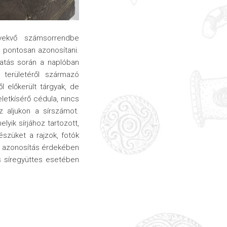
vekvő számsorrendbe
 pontosan azonosítani.
satás során a naplóban
 területéről származó
l előkerült tárgyak, de
letkísérő cédula, nincs
 aljukon a sírszámot.
yik sírjához tartozott,
szüket a rajzok, fotók
bb azonosítás érdekében
os síregyüttes esetében