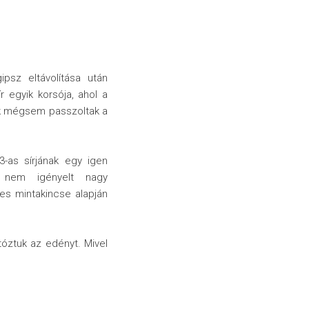
psz eltávolítása után
r egyik korsója, ahol a
ok mégsem passzoltak a
3-as sírjának egy igen
a nem igényelt nagy
es mintakincse alapján
tóztuk az edényt. Mivel