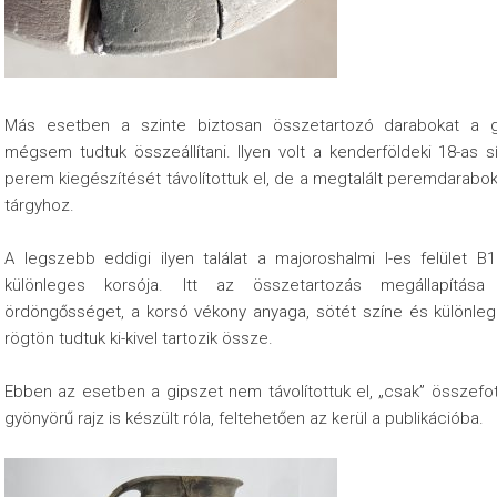
Más esetben a szinte biztosan összetartozó darabokat a gi
mégsem tudtuk összeállítani. Ilyen volt a kenderföldeki 18-as sí
perem kiegészítését távolítottuk el, de a megtalált peremdarab
tárgyhoz.
A legszebb eddigi ilyen találat a majoroshalmi I-es felület B1
különleges korsója. Itt az összetartozás megállapítás
ördöngősséget, a korsó vékony anyaga, sötét színe és különleg
rögtön tudtuk ki-kivel tartozik össze.
Ebben az esetben a gipszet nem távolítottuk el, „csak” összefo
gyönyörű rajz is készült róla, feltehetően az kerül a publikációba.