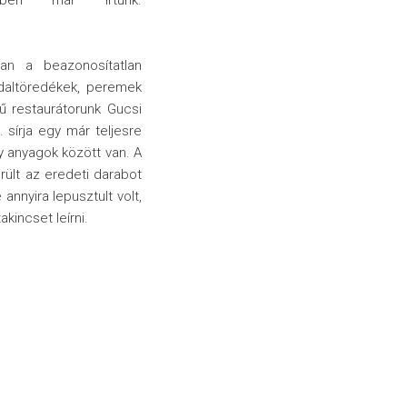
sben már írtunk.
an a beazonosítatlan
ldaltöredékek, peremek
 restaurátorunk Gucsi
 sírja egy már teljesre
y anyagok között van. A
rült az eredeti darabot
annyira lepusztult volt,
akincset leírni.