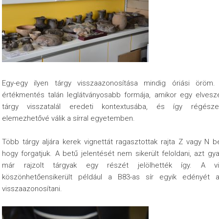
Egy-egy ilyen tárgy visszaazonosítása mindig óriási öröm. 
értékmentés talán leglátványosabb formája, amikor egy elvesze
tárgy visszatalál eredeti kontextusába, és így régészet
elemezhetővé válik a sírral egyetemben.
Több tárgy aljára kerek vignettát ragasztottak rajta Z vagy N b
hogy forgatjuk. A betű jelentését nem sikerült feloldani, azt gy
már rajzolt tárgyak egy részét jelölhették így. A vig
köszönhetőensikerült például a B83-as sír egyik edényét 
visszaazonosítani.