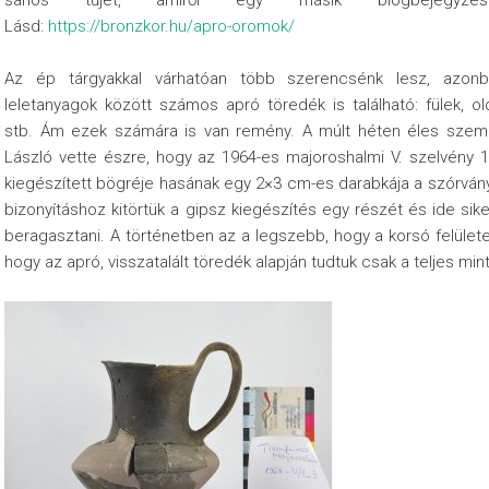
sarlós tűjét, amiről egy másik blogbejegyzé
Lásd:
https://bronzkor.hu/apro-oromok/
Az ép tárgyakkal várhatóan több szerencsénk lesz, azonb
leletanyagok között számos apró töredék is található: fülek, o
stb. Ám ezek számára is van remény. A múlt héten éles szemű
László vette észre, hogy az 1964-es majoroshalmi V. szelvény 1.
kiegészített bögréje hasának egy 2×3 cm-es darabkája a szórván
bizonyításhoz kitörtük a gipsz kiegészítés egy részét és ide sike
beragasztani. A történetben az a legszebb, hogy a korsó felülete 
hogy az apró, visszatalált töredék alapján tudtuk csak a teljes mint