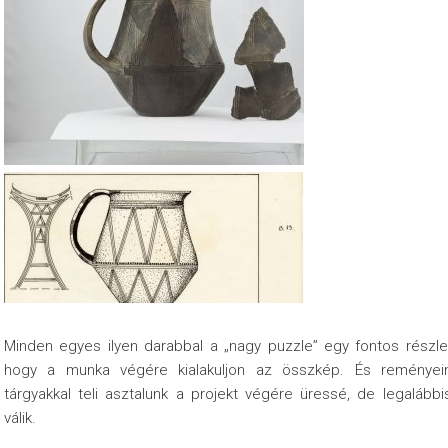
Minden egyes ilyen darabbal a „nagy puzzle” egy fontos részleté
hogy a munka végére kialakuljon az összkép. És reményein
tárgyakkal teli asztalunk a projekt végére üressé, de legalább
válik.