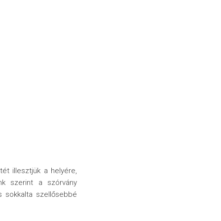
t illesztjük a helyére,
k szerint a szórvány
is sokkalta szellősebbé