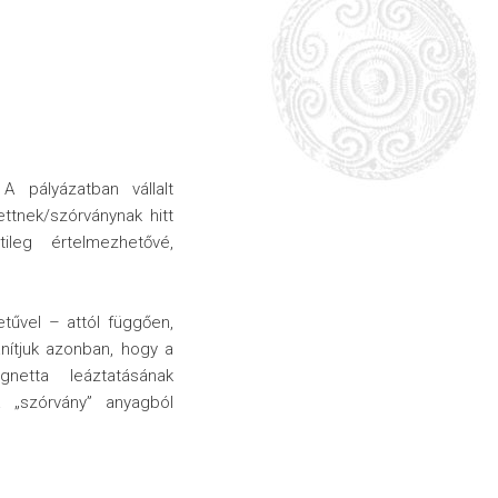
A pályázatban vállalt
ttnek/szórványnak hitt
ileg értelmezhetővé,
etűvel – attól függően,
anítjuk azonban, hogy a
netta leáztatásának
a „szórvány” anyagból