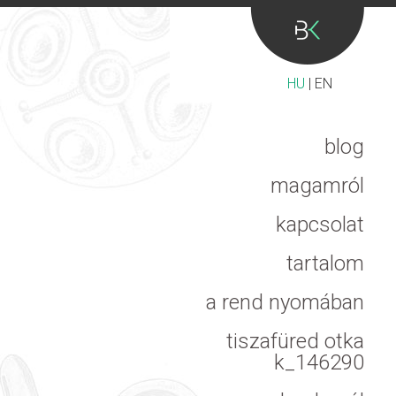
HU
|
EN
blog
magamról
kapcsolat
tartalom
a rend nyomában
tiszafüred otka
k_146290