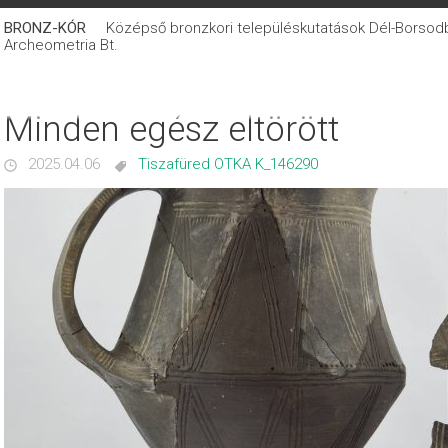
BRONZ-KÓR
Középső bronzkori településkutatások Dél-Borsodban
Archeometria Bt.
Minden egész eltörött
2025.04.06
Tiszafüred OTKA K_146290