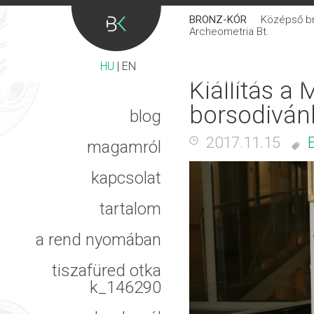
BRONZ-KÓR
Középső bro
Archeometria Bt.
HU
|
EN
Kiállítás a
borsodiván
blog
2017.11.15
magamról
kapcsolat
tartalom
a rend nyomában
tiszafüred otka
k_146290