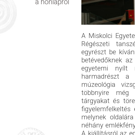
a honlapról
A Miskolci Egyete
Régészeti tanszé
egyrészt be kíván
betévedőknek az 
egyetemi nyílt 
harmadrészt a v
múzeológia vizsg
többnyire még 
tárgyakat és töre
figyelemfelkeltés
melynek oldalára
néhány emlékfényk
A kiállításról az 