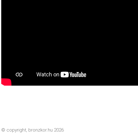
© copyright,
bronzkor.hu
2026