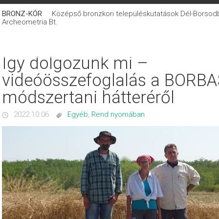
BRONZ-KÓR
Középső bronzkori településkutatások Dél-Borsodban
Archeometria Bt.
Így dolgozunk mi –
videóösszefoglalás a BORBA
módszertani hátteréről
2022.10.06
Egyéb
,
Rend nyomában