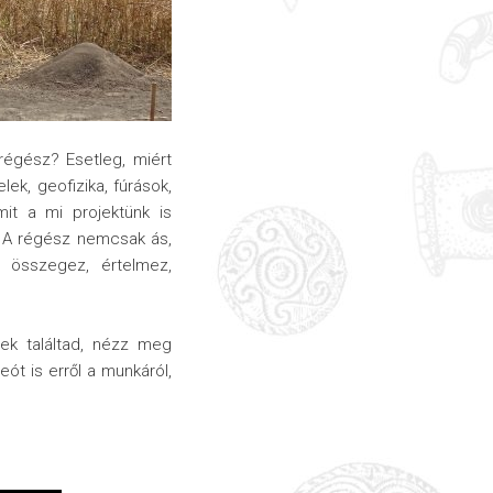
régész? Esetleg, miért
ek, geofizika, fúrások,
mit a mi projektünk is
. A régész nemcsak ás,
 összegez, értelmez,
ek találtad, nézz meg
ót is erről a munkáról,