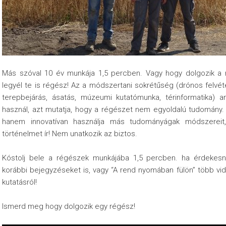
Más szóval 10 év munkája 1,5 percben. Vagy hogy dolgozik a 
legyél te is régész! Az a módszertani sokrétűség (drónos felvétel
terepbejárás, ásatás, múzeumi kutatómunka, térinformatika) a
használ, azt mutatja, hogy a régészet nem egyoldalú tudomány
hanem innovatívan használja más tudományágak módszereit,
történelmet ír! Nem unatkozik az biztos.
Kóstolj bele a régészek munkájába 1,5 percben. ha érdekesn
korábbi bejegyzéseket is, vagy “A rend nyomában fülön” több vide
kutatásról!
Ismerd meg hogy dolgozik egy régész!