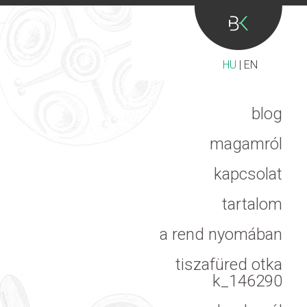
HU
|
EN
blog
magamról
kapcsolat
tartalom
a rend nyomában
tiszafüred otka
k_146290