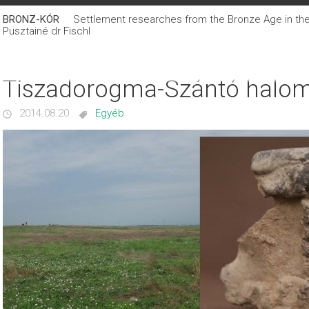
BRONZ-KÓR
Settlement researches from the Bronze Age in the C
Pusztainé dr Fischl
Tiszadorogma-Szántó halo
2014.08.20
Egyéb