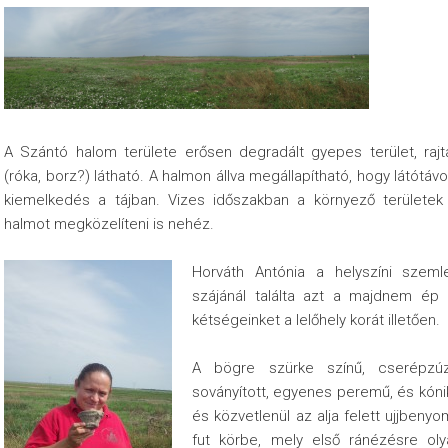
A Szántó halom területe erősen degradált gyepes terület, rajta
(róka, borz?) látható. A halmon állva megállapítható, hogy látótá
kiemelkedés a tájban. Vizes időszakban a környező területek
halmot megközelíteni is nehéz.
Horváth Antónia a helyszíni szemle
szájánál találta azt a majdnem ép 
kétségeinket a lelőhely korát illetően.
A bögre szürke színű, cserépzúz
soványított, egyenes peremű, és kóni
és közvetlenül az alja felett ujjbeny
fut körbe, mely első ránézésre oly