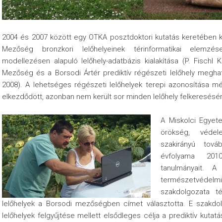
2004 és 2007 között egy OTKA posztdoktori kutatás keretében ké
Mezőség bronzkori lelőhelyeinek térinformatikai elemzé
modellezésen alapuló lelőhely-adatbázis kialakítása (P. Fischl 
Mezőség és a Borsodi Ártér prediktív régészeti lelőhely meg
2008). A lehetséges régészeti lelőhelyek terepi azonosítása m
elkezdődött, azonban nem került sor minden lelőhely felkeresésé
A Miskolci Egyete
örökség, véde
szakirányú tová
évfolyama 20
tanulmányait. A
természetvédel
szakdolgozata t
lelőhelyek a Borsodi mezőségben címet választotta. E szakdol
lelőhelyek felgyűjtése mellett elsődleges célja a prediktív kutatás