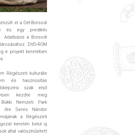
szült el a Dél-Borsodi
se és egy prediktív
K.: Adatbázis a Borsodi
határozásához. DVD-ROM
ég e projekt keretében
re.
m Régészeti kulturális
lem és hasznosítás
bbképzési szak első
10-ben kezdte meg
 Bükki Nemzeti Park
mi őre Seres Nándor
émájának a Régészeti
gozat keretén belül új
ok által valószínűsített