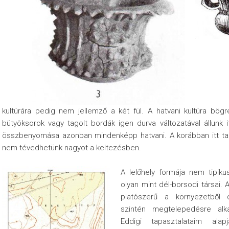
kultúrára pedig nem jellemző a két fül. A hatvani kultúra bögr
bütyöksorok vagy tagolt bordák igen durva változatával állunk
összbenyomása azonban mindenképp hatvani. A korábban itt tal
nem tévedhetünk nagyot a keltezésben.
A lelőhely formája nem tipiku
olyan mint dél-borsodi társai. 
platószerű a környezetből 
szintén megtelepedésre alka
Eddigi tapasztalataim alap