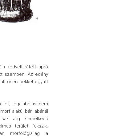
éin kedvelt rátett apró
 itt szemben. Az edény
ált cserepekkel együtt
s tell, legalább is nem
Amorf alakú, bár lábánál
csak alig kiemelkedő
lmas terület fekszik.
ján morfológiailag a