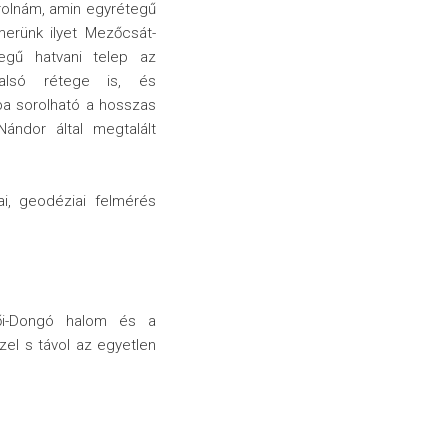
olnám, amin egyrétegű
smerünk ilyet Mezőcsát-
egű hatvani telep az
y alsó rétege is, és
ba sorolható a hosszas
ándor által megtalált
ai, geodéziai felmérés
ktői-Dongó halom és a
zel s távol az egyetlen