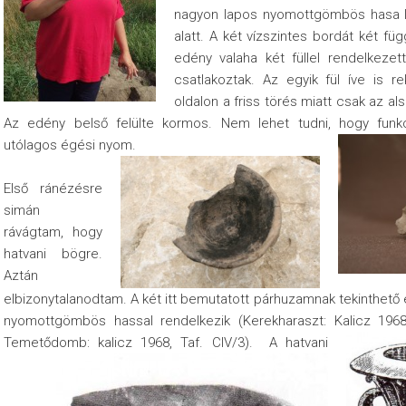
nagyon lapos nyomottgömbös hasa l
alatt. A két vízszintes bordát két fü
edény valaha két füllel rendelkeze
csatlakoztak. Az egyik fül íve is re
oldalon a friss törés miatt csak az als
Az edény belső felülte kormos. Nem lehet tudni, hogy funk
utólagos égési nyom
.
Első ránézésre
simán
rávágtam, hogy
hatvani bögre.
Aztán
elbizonytalanodtam. A két itt bemutatott párhuzamnak tekinthető
nyomottgömbös hassal rendelkezik (Kerekharaszt: Kalicz 1968, 
Temetődomb: kalicz 1968, Taf. CIV/3).
A hatvani