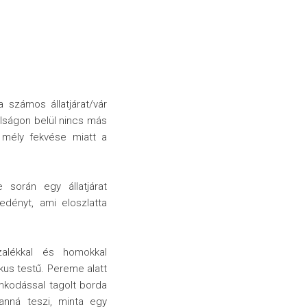
 számos állatjárat/vár
volságon belül nincs más
 mély fekvése miatt a
 során egy állatjárat
edényt, ami eloszlatta
alékkal és homokkal
kus testű. Pereme alatt
omkodással tagolt borda
anná teszi, minta egy