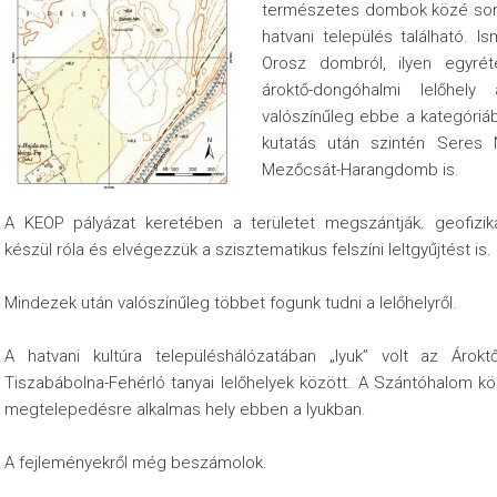
természetes dombok közé sor
hatvani település található. I
Orosz dombról, ilyen egyrét
ároktő-dongóhalmi lelőhel
valószínűleg ebbe a kategóriá
kutatás után szintén Seres N
Mezőcsát-Harangdomb is.
A KEOP pályázat keretében a területet megszántják. geofizik
készül róla és elvégezzük a szisztematikus felszíni leltgyűjtést is.
Mindezek után valószínűleg többet fogunk tudni a lelőhelyről.
A hatvani kultúra településhálózatában „lyuk” volt az Áro
Tiszabábolna-Fehérló tanyai lelőhelyek között. A Szántóhalom kö
megtelepedésre alkalmas hely ebben a lyukban.
A fejleményekről még beszámolok.