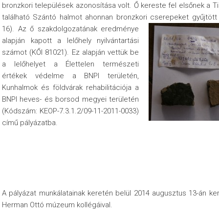
bronzkori települések azonosítása volt. Ő kereste fel elsőnek a
található Szántó halmot ahonnan bronzkori cserepeket gyűjtött 
16).
Az ő szakdolgozatának eredménye
alapján kapott a lelőhely nyilvántartási
számot (KŐI 81021). Ez alapján vettük be
a lelőhelyet a Élettelen természeti
értékek védelme a BNPI területén,
Kunhalmok és földvárak rehabilitációja a
BNPI heves- és borsod megyei területén
(Kódszám: KEOP-7.3.1.2/09-11-2011-0033)
című pályázatba.
A pályázat munkálatainak keretén belül 2014 augusztus 13-án kere
Herman Ottó múzeum kollégáival.