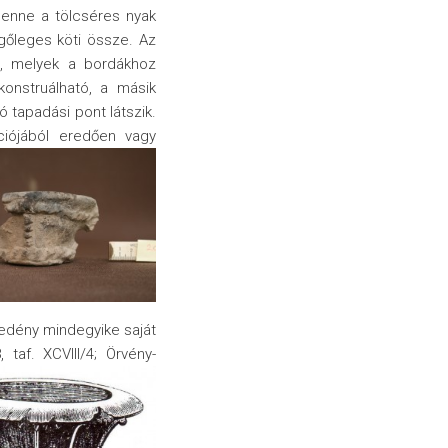
enne a tölcséres nyak
ggőleges köti össze. Az
tt, melyek a bordákhoz
konstruálható, a másik
ó tapadási pont látszik.
ciójából eredően vagy
 edény mindegyike saját
taf. XCVIII/4; Örvény-