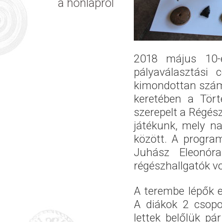
a honlapról
2018 május 10-
pályaválasztási 
kimondottan számu
keretében a Tört
szerepelt a Régész
játékunk, mely na
között. A program
Juhász Eleonóra
régészhallgatók vo
A terembe lépők e
A diákok 2 csopo
lettek belőlük pár