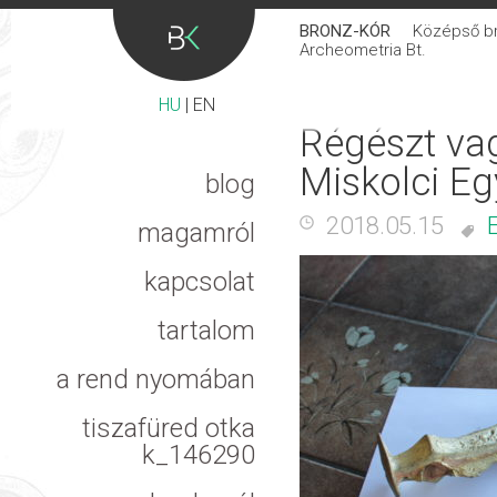
BRONZ-KÓR
Középső bro
Archeometria Bt.
HU
|
EN
Régészt va
Miskolci E
blog
2018.05.15
magamról
kapcsolat
tartalom
a rend nyomában
tiszafüred otka
k_146290