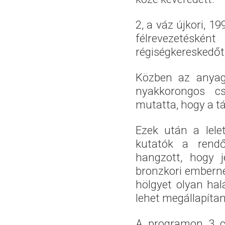
2, a váz újkori, 1
félrevezetéskén
régiségkereskedőt
Közben az anyagv
nyakkorongos cs
mutatta, hogy a t
Ezek után a lele
kutatók a rendő
hangzott, hogy j
bronzkori embernek
hölgyet olyan ha
lehet megállapítan
A programon 3 cs