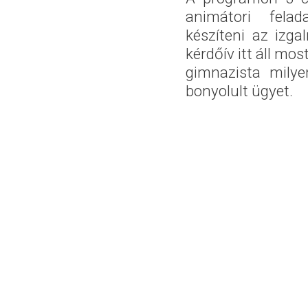
animátori felad
készíteni az izg
kérdőív itt áll mo
gimnazista milye
bonyolult ügyet.