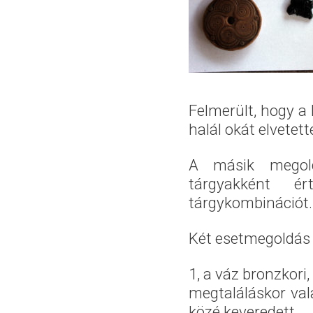
Felmerült, hogy a 
halál okát elvetet
A másik megold
tárgyakként 
tárgykombinációt.
Két esetmegoldás 
1, a váz bronzkori,
megtaláláskor vala
közé keveredett.