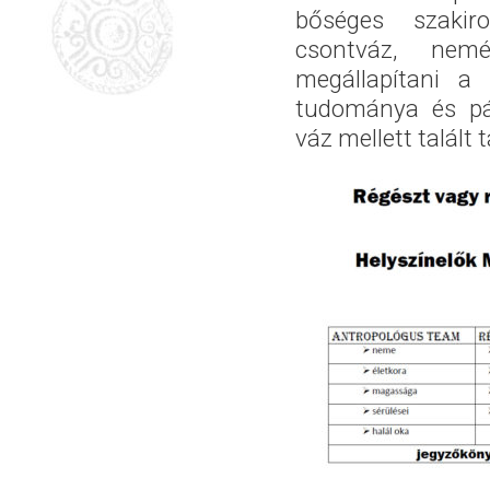
bőséges szakir
csontváz, nemé
megállapítani a 
tudománya és pá
váz mellett talált 