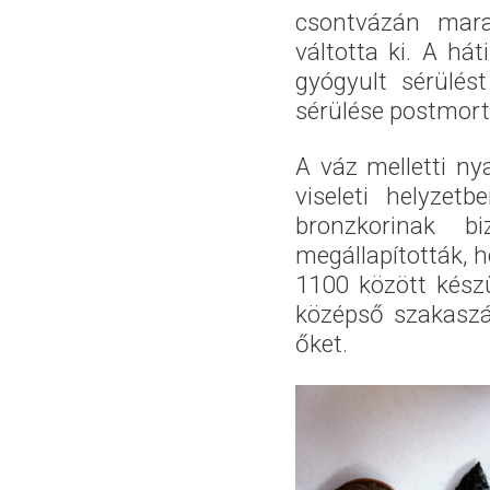
csontvázán mar
váltotta ki. A há
gyógyult sérülést
sérülése postmort
A váz melletti ny
viseleti helyzet
bronzkorinak b
megállapították, h
1100 között készü
középső szakaszáb
őket.