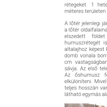
rétegeket. 1 he
méteres területen 
A lőtér jelenlegi j
a lőtér oldalfalai
elszedett föld
humuszrétegét is
altalajhoz képest
domb vonala bont
cm vastagságban
sávja. Az első tel
Az őshumusz fel
elkülöníteni. Miv
teljes hosszán va
látható egymás ala