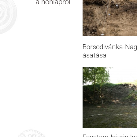
a honlapról
Borsodivánka-Nag
ásatása