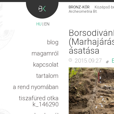
BRONZ-KÓR
Középső bro
Archeometria Bt.
HU
|
EN
Borsodivá
(Marhajárás
blog
ásatása
magamról
2015.09.27
kapcsolat
tartalom
a rend nyomában
tiszafüred otka
k_146290