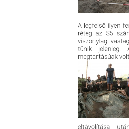
A legfelső ilyen 
réteg az S5 szám
viszonylag vasta
tűnik jelenleg.
megtartásúak vol
eltávolítása ut