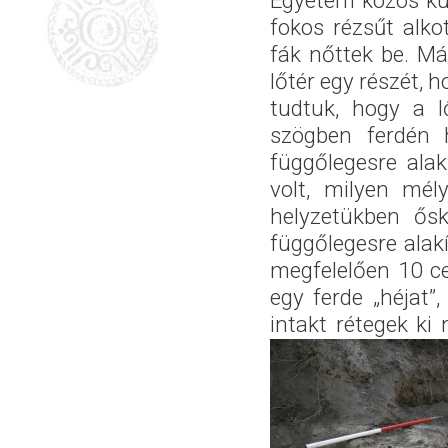
Egyetem közös kuta
fokos rézsűt alkot
fák nőttek be. Már
lőtér egy részét,
tudtuk, hogy a l
szögben ferdén h
függőlegesre alak
volt, milyen mél
helyzetükben ősk
függőlegesre alakí
megfelelően 10 ce
egy ferde „héjat”
intakt rétegek k