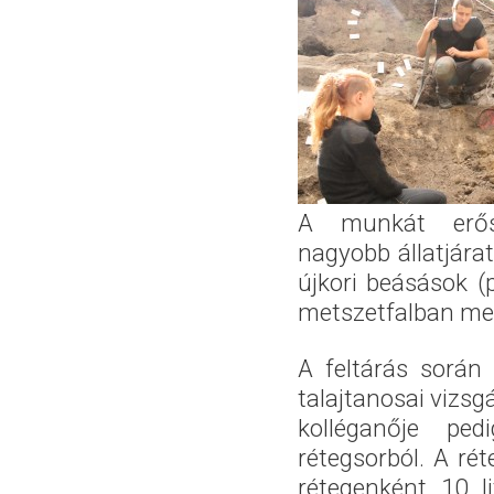
A munkát erős
nagyobb állatjárat
újkori beásások (
metszetfalban me
A feltárás során
talajtanosai vizsg
kolléganője pe
rétegsorból. A rét
rétegenként 10 l