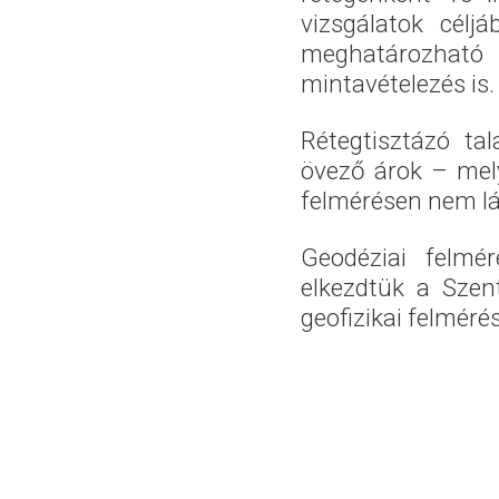
vizsgálatok célj
meghatározható 
mintavételezés is.
Rétegtisztázó tal
övező árok – mely
felmérésen nem lá
Geodéziai felmér
elkezdtük a Szent
geofizikai felmérés