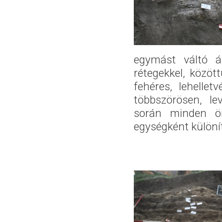
egymást váltó á
rétegekkel, közöt
fehéres, lehelle
többszörösen, le
során minden öná
egységként különí