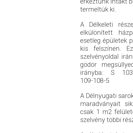
érkeztünk intakt b
termeltük ki.
A Délkeleti rés
elkülönített ház
esetleg épületek 
kis felszínen. E
szelvényoldal irá
gödör megsüllyed
irányba: S 1032
109-108-5
A Délnyugati saro
maradványait sik
csak 1 m2 felülete
szelvény többi rés