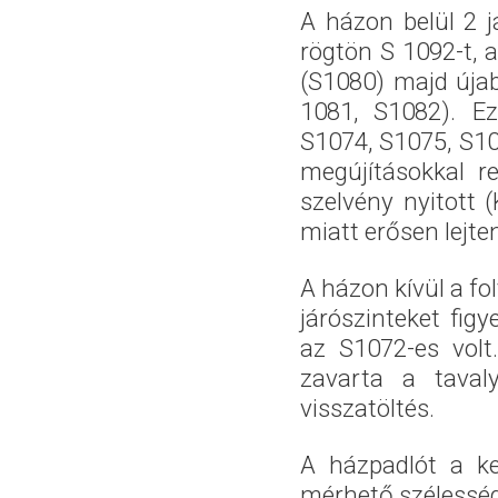
A házon belül 2 j
rögtön S 1092-t, 
(S1080) majd újab
1081, S1082). E
S1074, S1075, S10
megújításokkal r
szelvény nyitott (
miatt erősen lejte
A házon kívül a fo
járószinteket fig
az S1072-es volt
zavarta a tavaly
visszatöltés.
A házpadlót a ke
mérhető szélesség