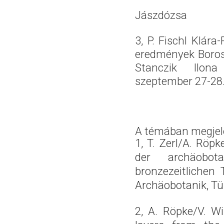
Jászdózsa
3, P. Fischl Klára
eredmények Boros
Stanczik Ilona
szeptember 27-28
A témában megjel
1, T. Zerl/A. Röpk
der archäobot
bronzezeitlichen
Archäobotanik, Tü
2,
A. Röpke/V. Wil