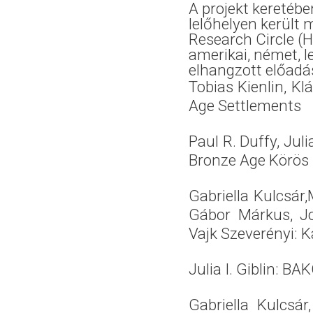
A projekt keretéb
lelőhelyen került
Research Circle (
amerikai, német, l
elhangzott előadá
Tobias Kienlin, Kl
Age Settlements
Paul R. Duffy, Juli
Bronze Age Körös 
Gabriella Kulcsár,
Gábor Márkus, Jo
Vajk Szeverényi: 
Julia I. Giblin: BA
Gabriella Kulcsár