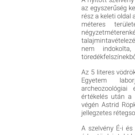
az egyszerűség ked
rész a keleti oldal
méteres terül
négyzetmétere
talajmintavételez
nem indokolta,
töredékfelszínekb
Az 5 literes vödrö
Egyetem labor
archeozoológiai
értékelés után a
végén Astrid Röp
jellegzetes rétegs
A szelvény É-i és