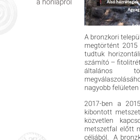
a honlapról
A bronzkori települ
megtörtént 2015 
tudtuk horizontá
számító – fitolitr
általános tö
megválaszolásáho
nagyobb felületen 
2017-ben a 2015-
kibontott metsze
közvetlen kapcs
metszetfal előtt 
céljából. A bronzk