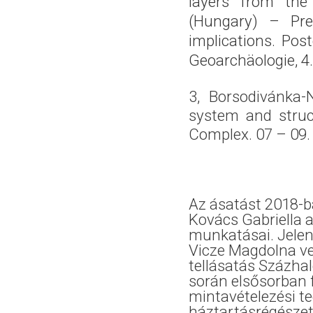
layers from the
(Hungary) – Pre
implications. Pos
Geoarchäologie, 4
3, Borsodivánka-
system and struc
Complex. 07 – 09. 
Az ásatást 2018-b
Kovács Gabriella
munkatásai. Jelen
Vicze Magdolna ve
tellásatás Százha
során elsősorban 
mintavételezési te
háztartásrégészet