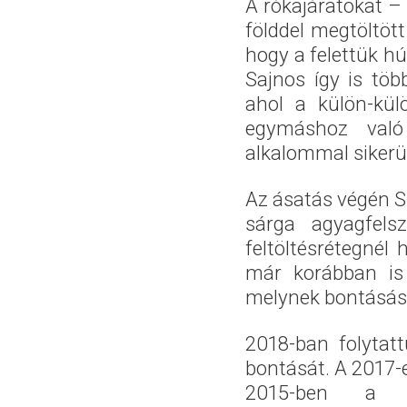
A rókajáratokat 
földdel megtöltöt
hogy a felettük h
Sajnos így is töb
ahol a külön-kül
egymáshoz való
alkalommal sikerül
Az ásatás végén S
sárga agyagfel
feltöltésrétegnél
már korábban is 
melynek bontásást
2018-ban folytatt
bontását. A 2017-e
2015-ben a m