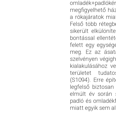
omladék+padlókén
megfigyelhető ház
a rókajáratok mia
Felső több rétegb
sikerült elkülöní
bontással ellenté
felett egy egység
meg. Ez az ásatá
szelvényen végighú
kialakulásához v
területet tudat
(S1094). Erre ép
legfelső biztosan
elmúlt év során 
padló és omladékf
miatt egyik sem a