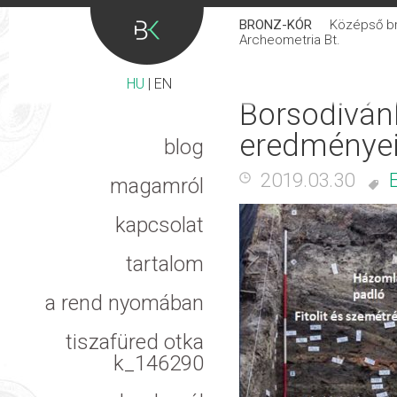
BRONZ-KÓR
Középső bro
Archeometria Bt.
HU
|
EN
Borsodiván
eredménye
blog
2019.03.30
magamról
kapcsolat
tartalom
a rend nyomában
tiszafüred otka
k_146290