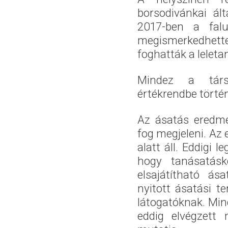
borsodivánkai ált
2017-ben a falu
megismerkedhet
foghatták a leleta
Mindez a társ
értékrendbe történ
Az ásatás eredmé
fog megjeleni. Az 
alatt áll. Eddigi
hogy tanásatásk
elsajátítható ás
nyitott ásatási t
látogatóknak. Min
eddig elvégzett