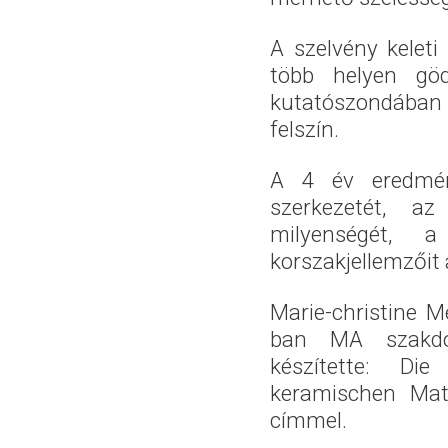
A szelvény keleti
több helyen gö
kutatószondában 
felszín.
A 4 év eredmény
szerkezetét, a
milyenségét, 
korszakjellemzői
Marie-christine M
ban MA szakdol
készítette: Die
keramischen Mate
címmel.