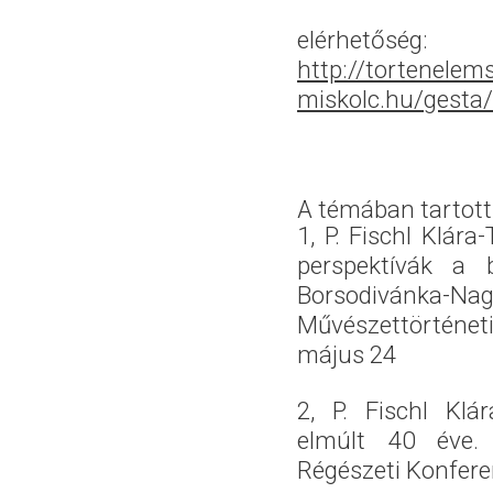
elérhetőség:
http://tortenelem
miskolc.hu/gesta
A témában tartott
1, P. Fischl Klára
perspektívák a b
Borsodivánka
Művészettörténet
május 24
2, P. Fischl Klá
elmúlt 40 éve. 
Régészeti Konfere