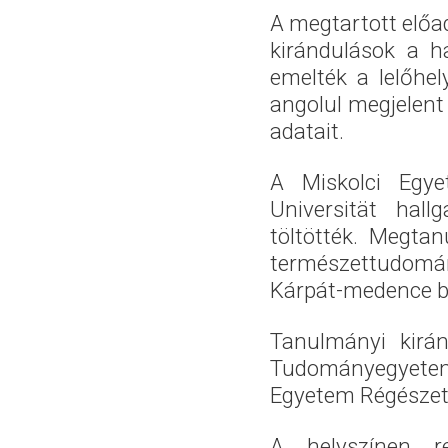
A megtartott előa
kirándulások a h
emelték a lelőhe
angolul megjelent 
adatait.
A Miskolci Egye
Universität hall
töltötték. Megtan
természettudomá
Kárpát-medence br
Tanulmányi kirán
Tudományegyete
Egyetem Régészeti
A helyszínen r