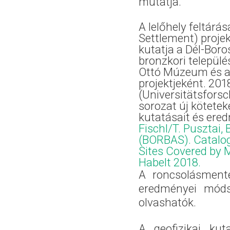
mutatja.
A lelőhely feltár
Settlement) projek
kutatja a Dél-Boro
bronzkori települé
Ottó Múzeum és a 
projektjeként. 20
(Universitätsfors
sorozat új kötetek
kutatásait és ere
Fischl/T. Pusztai
(BORBAS). Catalogu
Sites Covered by 
Habelt 2018.
A roncsolásmente
eredményei módsz
olvashatók.
A geofizikai kut