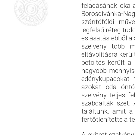
feladásának oka 
Borosdivánka-Nag
szántóföldi műve
legfelső réteg tu
es ásatás ebből a
szelvény több m
eltávolításra kerü
betöltés került 
nagyobb mennyisé
edénykupacokat 
azokat oda öntö
szelvény teljes f
szabdalták szét. 
találtunk, amit 
fertőtlenítette a te
A nyitott szelvén