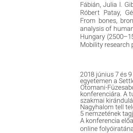
Fábián, Julia I. Gi
Róbert Patay, Gé
From bones, bronz
analysis of human
Hungary (2500–15
Mobility research 
2018 június 7 és 9
egyetemen a Settl
Otomani-Füzesabo
konferenciára. A
szakmai kirándulá
Nagyhalom tell tel
5 nemzetének tagja
A konferencia elő
online folyóiratá