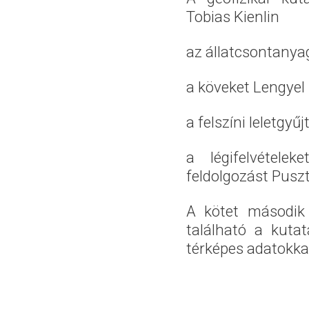
Tobias Kienlin
az állatcsontanya
a köveket Lengyel
a felszíni leletgyű
a légifelvételek
feldolgozást Pusz
A kötet második 
található a kuta
térképes adatokka