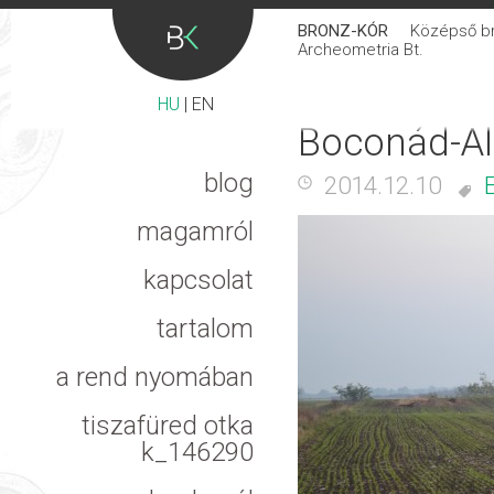
BRONZ-KÓR
Középső bro
Archeometria Bt.
HU
|
EN
Boconád-Al
blog
2014.12.10
magamról
kapcsolat
tartalom
a rend nyomában
tiszafüred otka
k_146290