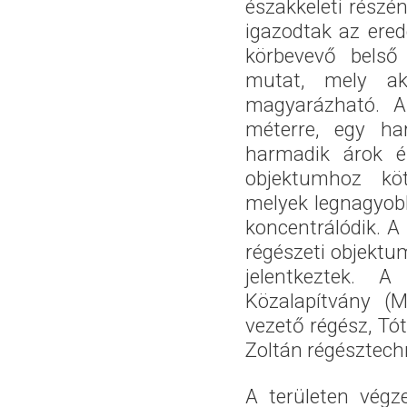
északkeleti részén
igazodtak az ered
körbevevő belső
mutat, mely ak
magyarázható. A 
méterre, egy ha
harmadik árok é
objektumhoz köt
melyek legnagyobb
koncentrálódik. A
régészeti objekt
jelentkeztek. A
Közalapítvány (M
vezető régész, Tót
Zoltán régésztech
A területen végz