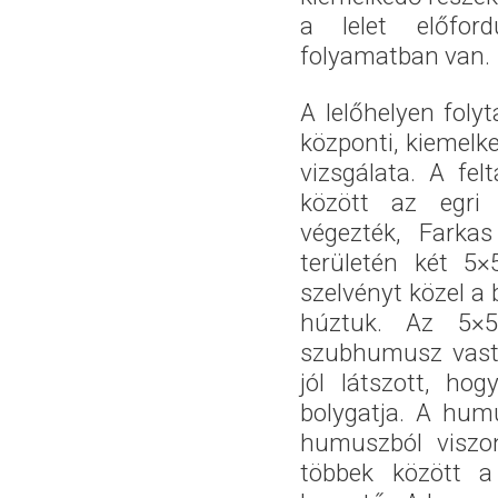
a lelet előford
folyamatban van.
A lelőhelyen folyt
központi, kiemelk
vizsgálata. A fe
között az egri
végezték, Farkas
területén két 5×
szelvényt közel a
húztuk. Az 5×
szubhumusz vasta
jól látszott, h
bolygatja. A humu
humuszból viszon
többek között a