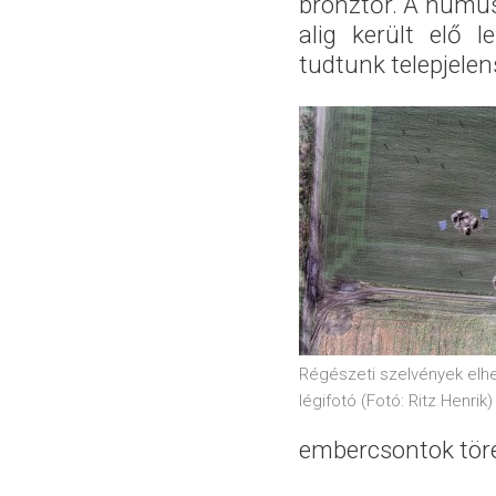
bronztőr. A humus
alig került elő 
tudtunk telepjelen
Régészeti szelvények elh
légifotó (Fotó: Ritz Henrik)
embercsontok töred