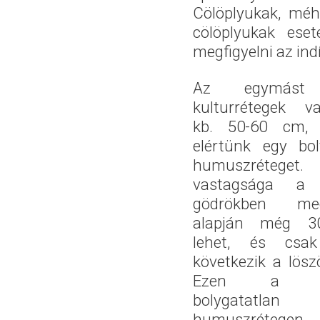
Cölöplyukak, méh
cölöplyukak ese
megfigyelni az ind
Az egymást 
kulturrétegek v
kb. 50-60 cm, 
elértünk egy bol
humuszréteget
vastagsága a 
gödrökben megf
alapján még 3
lehet, és csa
következik a löszö
Ezen a lát
bolygatatlan
humuszrétegen, 