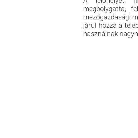
A lelőhelyet, 
megbolygatta, fe
mezőgazdasági mű
járul hozzá a tele
használnak nagym