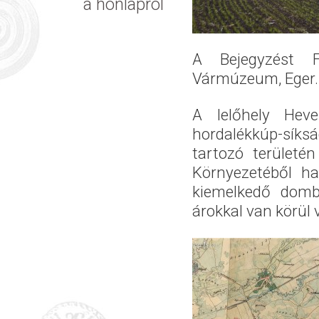
a honlapról
A Bejegyzést F
Vármúzeum
, Eger.
A lelőhely Heve
hordalékkúp-sík
tartozó területén
Környezetéből ha
kiemelkedő dombh
árokkal van körül 