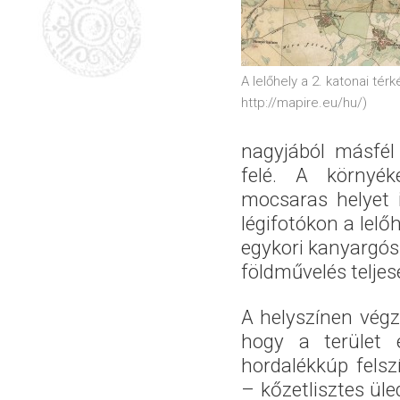
A lelőhely a 2. katonai térk
http://mapire.eu/hu/)
nagyjából másfél
felé. A környék
mocsaras helyet i
légifotókon a lelő
egykori kanyargós 
földművelés teljes
A helyszínen végze
hogy a terület e
hordalékkúp felsz
– kőzetlisztes üle