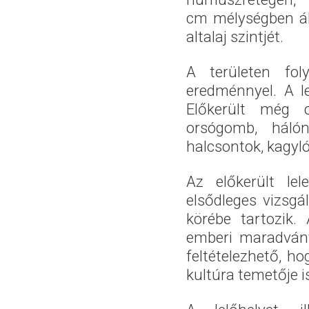
cm mélységben ál
altalaj szintjét.
A területen fol
eredménnyel. A l
Előkerült még c
orsógomb, hálón
halcsontok, kagyl
Az előkerült lel
elsődleges vizsgá
körébe tartozik.
emberi maradványo
feltételezhető, h
kultúra temetője i