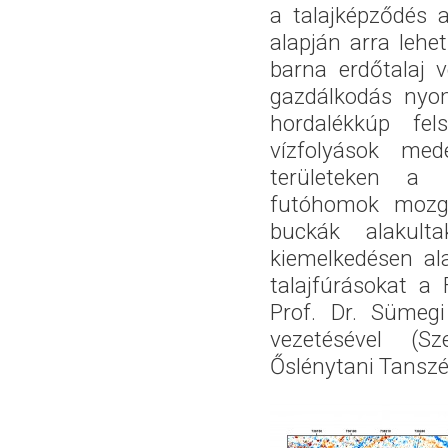
a talajképződés 
alapján arra lehet
barna erdőtalaj 
gazdálkodás nyom
hordalékkúp fe
vízfolyások med
területeken a l
futóhomok mozg
buckák alakult
kiemelkedésen ala
talajfúrásokat a 
Prof. Dr.
Sümegi
vezetésével (S
Őslénytani Tanszé