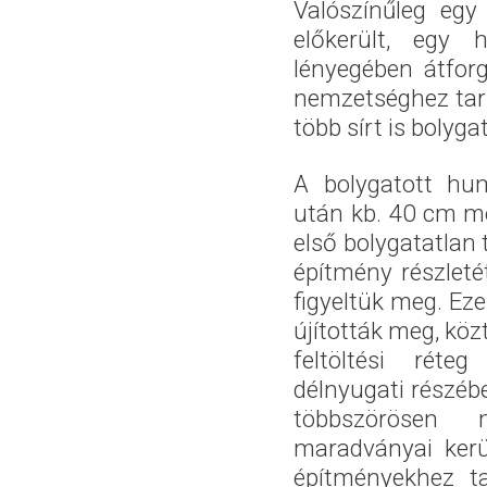
Valószínűleg egy
előkerült, egy 
lényegében átfor
nemzetséghez tart
több sírt is bolyga
A bolygatott hu
után kb. 40 cm mé
első bolygatatlan 
építmény részletét
figyeltük meg. Eze
újították meg, kö
feltöltési réte
délnyugati részéb
többszörösen m
maradványai kerül
építményekhez ta