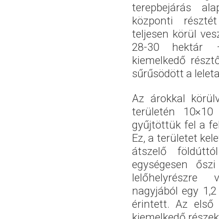
terepbejárás al
központi résztét
teljesen körül ves
28-30 hektár
kiemelkedő résztől
sűrűsödött a lelet
Az árokkal körül
területén 10×10
gyűjtöttük fel a fe
Ez, a területet ke
átszelő földúttó
egységesen őszi 
lelőhelyrészre 
nagyjából egy 1,2
érintett. Az els
kiemelkedő részeke