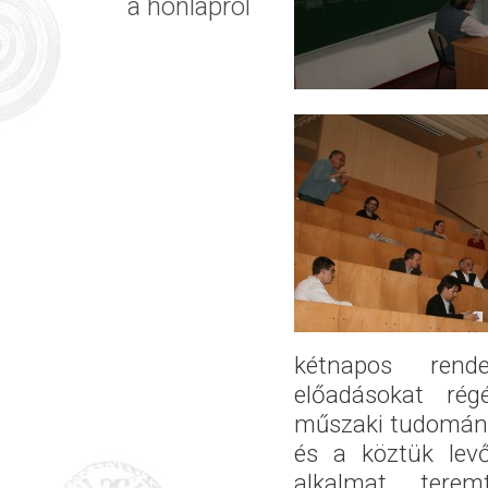
a honlapról
kétnapos rend
előadásokat ré
műszaki tudományo
és a köztük levő
alkalmat tere