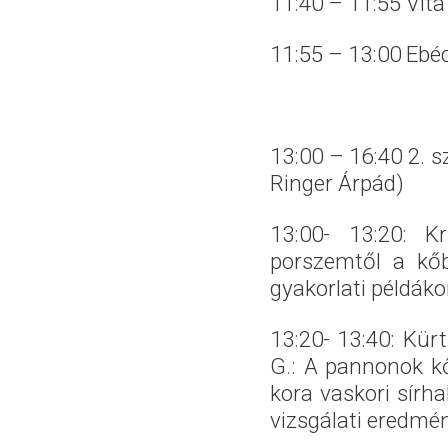
11:40 – 11:55 Vita
11:55 – 13:00 Ebé
13:00 – 16:40
2. s
Ringer Árpád)
13:00- 13:20: Kr
porszemtől a kőb
gyakorlati példák
13:20- 13:40: Kü
G.: A pannonok kő
kora vaskori sír
vizsgálati eredmén