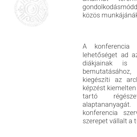
gondolkodásmódda
közös munkájánák
A konferencia
lehetőséget ad 
diákjainak is k
bemutatásához
kiegészíti az arc
képzést kiemelten
tartó régész
alaptanany
konferencia szer
szerepet vállalt a