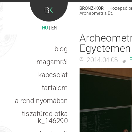
BRONZ-KÓR
Középső bro
Archeometria Bt.
HU
|
EN
Archeometri
Egyetemen
blog
2014.04.08
magamról
kapcsolat
tartalom
a rend nyomában
tiszafüred otka
k_146290