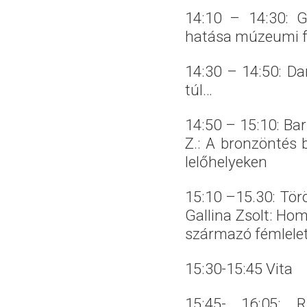
14:10 – 14:30: G
hatása múzeumi 
14:30 – 14:50: Da
túl…
14:50 – 15:10: Bar
Z.: A bronzöntés b
lelőhelyeken
15:10 –15.30: Tör
Gallina Zsolt
:
Homo
származó fémlelet
15:30-15:45 Vita
15:45- 16:05: R