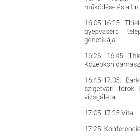
működése és a bro
16:05-16:25 Thi
gyepvasérc tele
genetikája
16:25- 16:45: Th
Középkori damaszk
16:45-17:05: Ba
szigetvári török
vizsgálata
17:05-17.25 Vita
17:25: Konferenci