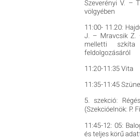
Szeverényi V. – T
völgyében
11:00- 11.20: Haj
J. – Mravcsik Z. 
melletti szkí
feldolgozásáról
11:20-11:35 Vita
11:35-11:45 Szüne
5. szekció: Régé
(Szekcióelnök: P. F
11:45-12: 05: Balo
és teljes körű ada