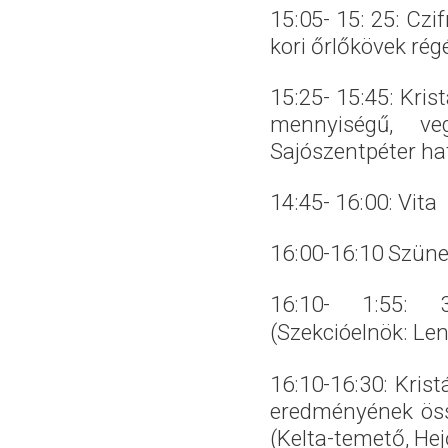
15:05- 15: 25: Czi
kori őrlőkövek régé
15:25- 15:45: Krist
mennyiségű, v
Sajószentpéter ha
14:45- 16:00: Vita
16:00-16:10 Szüne
16:10- 1:55: 3
(Szekcióelnök: Le
16:10-16:30: Krist
eredményének öss
(Kelta-temető, He