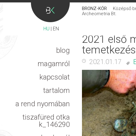
BRONZ-KÓR
Középső bro
Archeometria Bt.
HU
|
EN
2021 első 
temetkezés
blog
2021.01.17
magamról
kapcsolat
tartalom
a rend nyomában
tiszafüred otka
k_146290