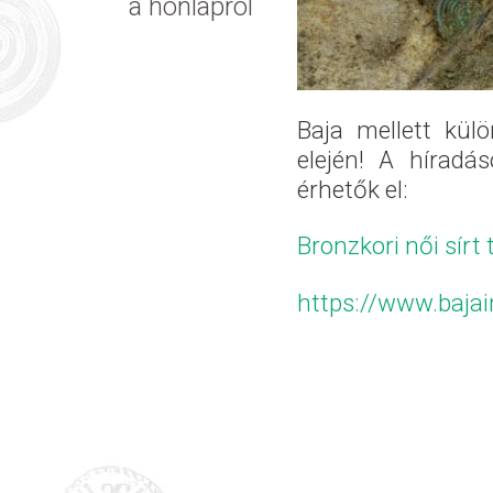
a honlapról
Baja mellett kül
elején! A híradá
érhetők el:
Bronzkori női sírt 
https://www.bajai